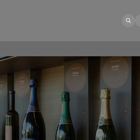
illon
La Cave
Nos Vins
E-shop