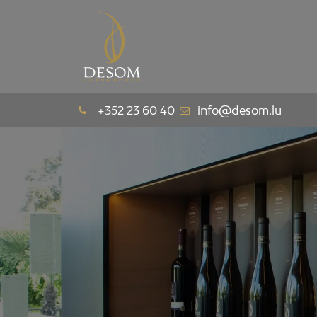
La Maison
Le Pav
+352 23 60 40
info@desom.lu