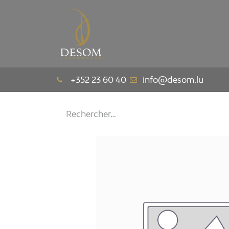
La Maison
Le Pav
+352 23 60 40
info@desom.lu