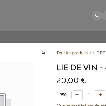
illon
La Cave
Nos Vins
E-shop
Tous les produits
LIE DE 
LIE DE VIN - 
20,00
€
Ajouter à la liste de so