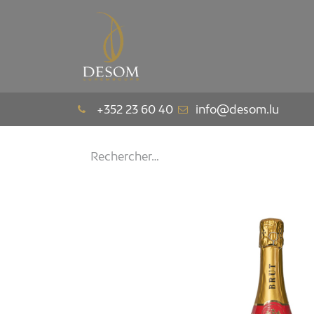
La Maison
Le Pav
+352 23 60 40
info@desom.lu