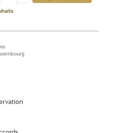
uhaits
les
Luxembourg
ervation
accords