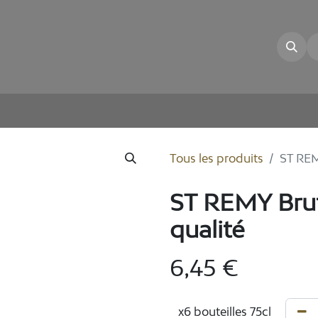
illon
La Cave
Nos Vins
E-shop
Tous les produits
ST REM
ST REMY Bru
qualité
6,45
€