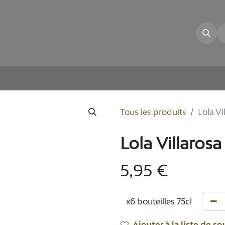
illon
La Cave
Nos Vins
E-shop
Tous les produits
Lola Vi
Lola Villaros
5,95
€
Ajouter à la liste de so