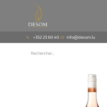
La Maison
Le Pav
+352 23 60 40
info@desom.lu