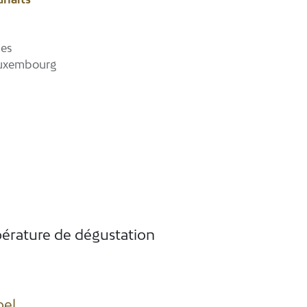
les
Luxembourg
érature de dégustation
bel