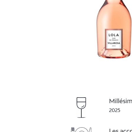
Millési
2025
Les acc