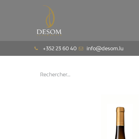
La Maison
Le Pav
+352 23 60 40
info@desom.lu