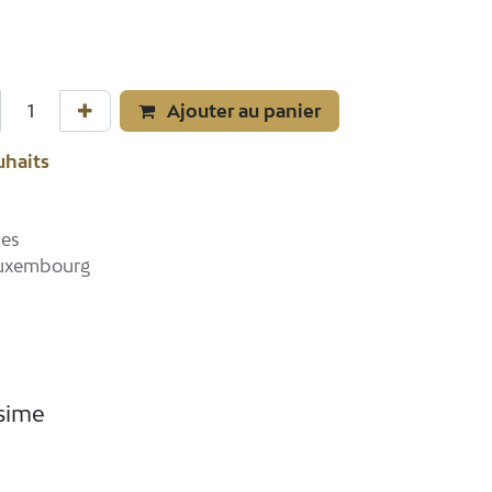
Ajouter au panier
uhaits
les
Luxembourg
ésime