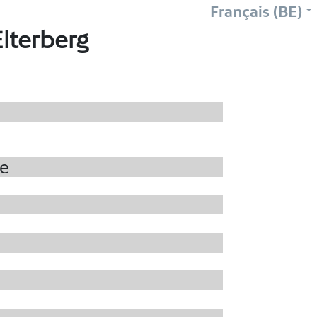
Français (BE)
lterberg
de