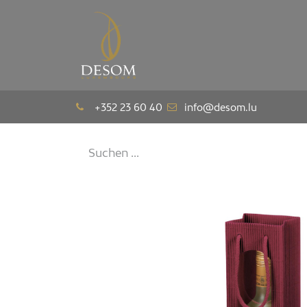
Das Haus
Pavi
+352 23 60 40
info@desom.lu