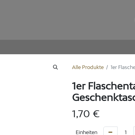
llon
Weingut
Unsere Weine
E-Shop
Alle Produkte
1er Flasc
1er Flaschent
Geschenktas
1,70
€