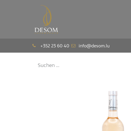
Das Haus
Pavi
+352 23 60 40
info@desom.lu