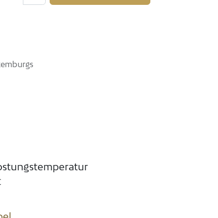
uxemburgs
ostungstemperatur
C
bel