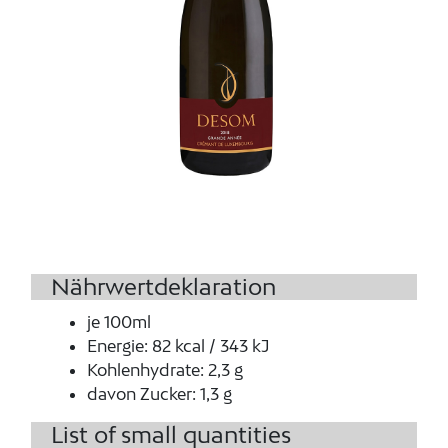
Nährwertdeklaration
je 100ml
Energie
:
82 kcal / 343 kJ
Kohlenhydrate
:
2,3 g
davon Zucker
:
1,3 g
List of small quantities