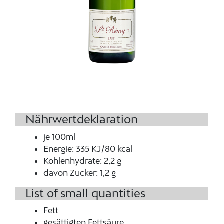
Nährwertdeklaration
je 100ml
Energie
:
335 KJ/80 kcal
Kohlenhydrate
:
2,2 g
davon Zucker
:
1,2 g
List of small quantities
Fett
gesättigten Fettsäure